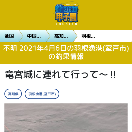
全国
中国...
高知...
羽根...
不明 2021年4月6日の羽根漁港(室戸市)
の釣果情報
竜宮城に連れて行って〜‼️
高知県
羽根漁港(室戸市)