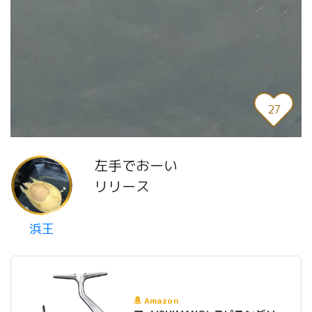
27
左手でおーい
リリース
浜王
Amazon