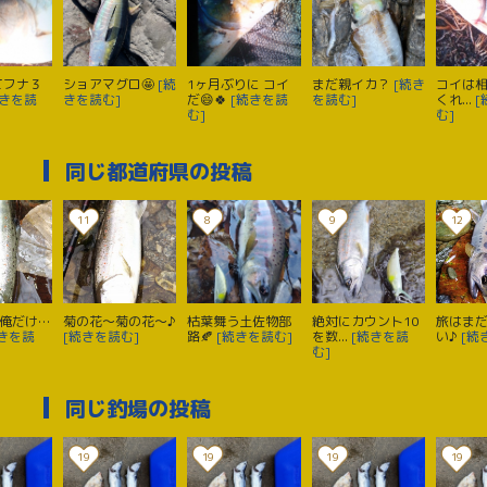
てフナ３
ショアマグロ🤩
[続
1ヶ月ぶりに コイ
まだ親イカ？
[続き
コイは
続きを読
きを読む]
だ😄🍀
[続きを読
を読む]
くれ...
[
む]
む]
同じ都道府県の投稿
11
8
9
12
る俺だけ…
菊の花〜菊の花〜♪
枯葉舞う土佐物部
絶対にカウント10
旅はま
続きを読
[続きを読む]
路🍂
[続きを読む]
を数...
[続きを読
い♪
[続
む]
同じ釣場の投稿
19
19
19
19