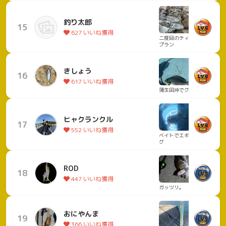
釣り太郎
15
627 いいね獲得
二度目のティッ
プラン
きしょう
16
617 いいね獲得
蒲生田沖でグレ
ヒャクランクル
17
552 いいね獲得
ベイトでエギン
グ
ROD
18
447 いいね獲得
ガッツリ。
おにやんま
19
366 いいね獲得