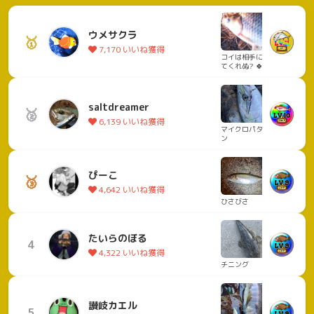
ウメサクラ
🥇
7,170 いいね獲得
コイは相手にし
てくれぬ? 🍀
saltdreamer
🥈
6,139 いいね獲得
マイクロパター
ン
ぴーこ
🥉
4,642 いいね獲得
ひさびさ
たいらのぼる
4
4,322 いいね獲得
チニング
讃岐カエル
5