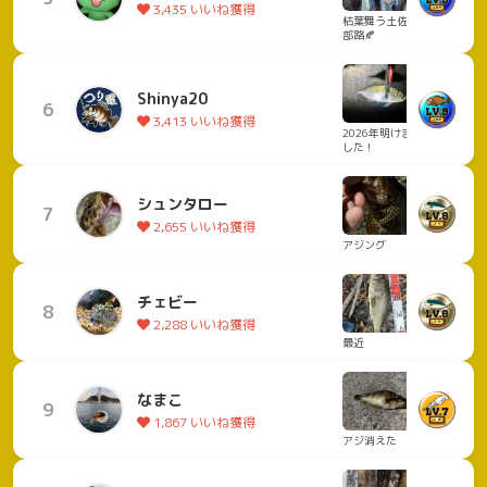
3,435 いいね獲得
枯葉舞う土佐物
部路🍂
Shinya20
6
3,413 いいね獲得
2026年明けま
した！
シュンタロー
7
2,655 いいね獲得
アジング
チェビー
8
2,288 いいね獲得
最近
なまこ
9
1,867 いいね獲得
アジ消えた