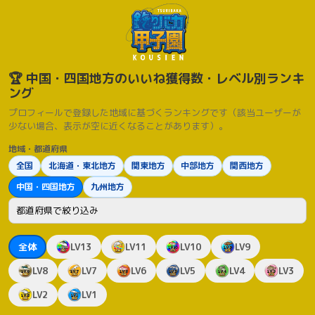
🏆 中国・四国地方のいいね獲得数・レベル別ランキ
ング
プロフィールで登録した地域に基づくランキングです（該当ユーザーが
少ない場合、表示が空に近くなることがあります）。
地域・都道府県
全国
北海道・東北地方
関東地方
中部地方
関西地方
中国・四国地方
九州地方
都道府県
全体
LV13
LV11
LV10
LV9
LV8
LV7
LV6
LV5
LV4
LV3
LV2
LV1