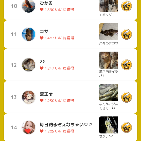
ひかる
10
1,590 いいね獲得
エギング
コサ
11
1,467 いいね獲得
久々のアコウ
2G
12
1,247 いいね獲得
瀬戸内タイラ
バ！
茸王🍄
13
1,230 いいね獲得
なんかアジんぐ
できそー🎣
毎日釣るぞえなちゃい♡♡
14
1,205 いいね獲得
でかい^ ^