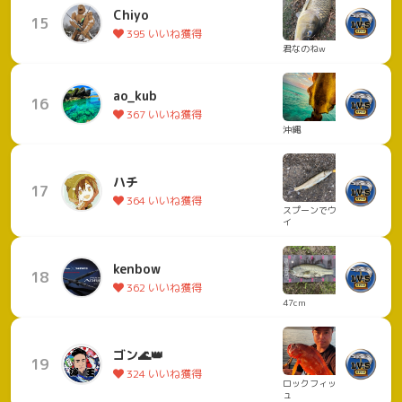
Chiyo
15
395 いいね獲得
君なのねw
ao_kub
16
367 いいね獲得
沖縄
ハチ
17
364 いいね獲得
スプーンでウグ
イ
kenbow
18
362 いいね獲得
47cm
ゴン🌊👑
19
324 いいね獲得
ロックフィッシ
ュ