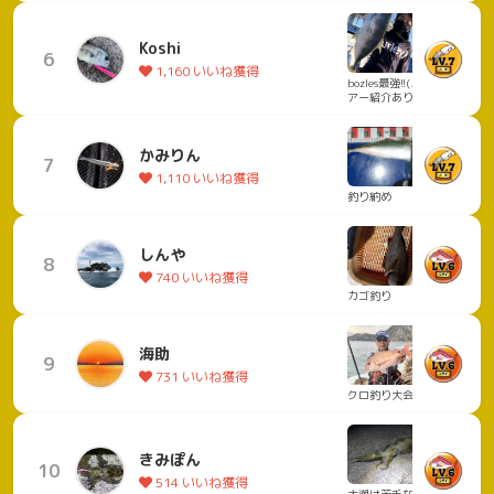
Koshi
6
1,160 いいね獲得
bozles最強!!(ル
アー紹介あり)
かみりん
7
1,110 いいね獲得
釣り納め
しんや
8
740 いいね獲得
カゴ釣り
海助
9
731 いいね獲得
クロ釣り大会
きみぽん
10
514 いいね獲得