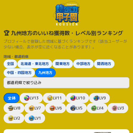
🏆 九州地方のいいね獲得数・レベル別ランキング
プロフィールで登録した地域に基づくランキングです（該当ユーザーが
少ない場合、表示が空に近くなることがあります）。
地域・都道府県
全国
北海道・東北地方
関東地方
中部地方
関西地方
中国・四国地方
九州地方
都道府県
全体
LV13
LV11
LV10
LV9
LV8
LV7
LV6
LV5
LV4
LV3
LV2
LV1