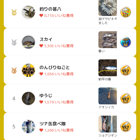
釣りの甚八
🥇
8,718 いいね獲得
投げサビキやり
ました
スカイ
🥈
3,305 いいね獲得
暑い
のんびりねごと
🥉
1,836 いいね獲得
納竿の儀
ゆうじ
4
1,579 いいね獲得
アオリイカ
ツナ缶食べ隊
5
1,266 いいね獲得
ショアジギング