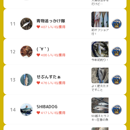
大潮は苦手なん
だけど…
青物追っかけ隊
11
487 いいね獲得
初オフショア釣
行！
( ´∀｀)
12
486 いいね獲得
今年初釣り！
せぶんすたぁ
13
476 いいね獲得
よく肥えたチヌ
ですこと
SHIBADOG
14
417 いいね獲得
90越えヒラスズ
キ✨圧巻の魚が!