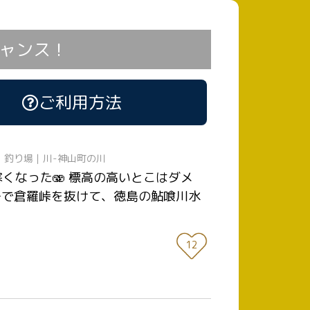
ャンス！
ご利用方法
日
釣り場｜川-神山町の川
寒くなった🫨 標高の高いとこはダメ
号で倉羅峠を抜けて、徳島の鮎喰川水
12