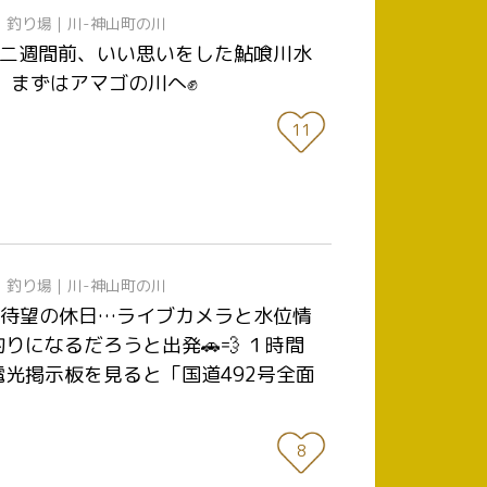
日
釣り場｜川-神山町の川
 | 二週間前、いい思いをした鮎喰川水
が、まずはアマゴの川へ✊
11
日
釣り場｜川-神山町の川
| 待望の休日…ライブカメラと水位情
になるだろうと出発🚗💨 １時間
光掲示板を見ると「国道492号全面
8