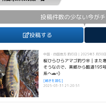
投稿件数の少ない今が
チ
投稿する
中国・四国地方
釣行日｜2025年3 月30
桜ひらひらアマゴ釣り🌸 | また
そうなので、美郷から酷道193
系へ🚗💨
[続きを読む]
2025-03-31 21:20:51