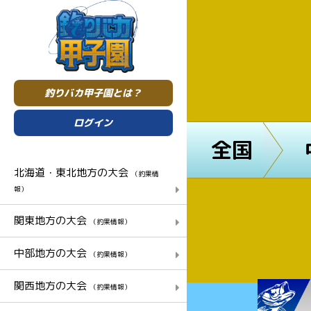
釣りバカ甲子園とは？
ログイン
全国
北海道・東北地方の大会
（釣果情
報）
関東地方の大会
（釣果情報）
中部地方の大会
（釣果情報）
関西地方の大会
（釣果情報）