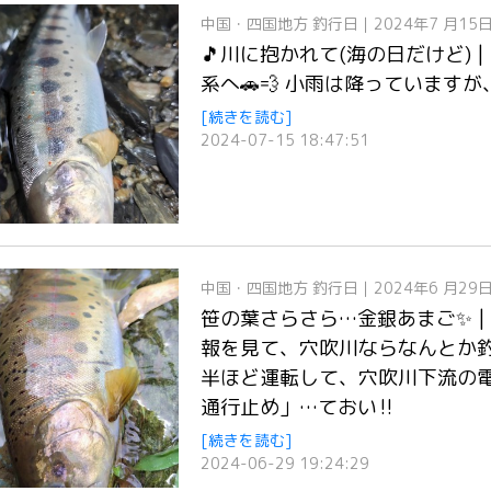
中国・四国地方
釣行日｜2024年7 月15
🎵川に抱かれて(海の日だけど)
系へ🚗💨 小雨は降っています
[続きを読む]
2024-07-15 18:47:51
中国・四国地方
釣行日｜2024年6 月29
笹の葉さらさら…金銀あまご✨ 
報を見て、穴吹川ならなんとか釣り
半ほど運転して、穴吹川下流の電
通行止め」…ておい‼️
[続きを読む]
2024-06-29 19:24:29