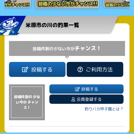
米原市の川の釣果一覧
チャンス！
投稿件数の少ない今が
投稿する
ご利用方法
投稿する
投稿件数の 少な
会員登録する
い今が チャン
ス！
釣りバカ甲子園とは？