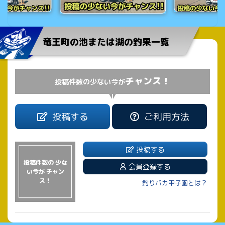
竜王町の池または湖の釣果一覧
チャンス！
投稿件数の少ない今が
投稿する
ご利用方法
投稿する
投稿件数の 少な
会員登録する
い今が チャン
ス！
釣りバカ甲子園とは？