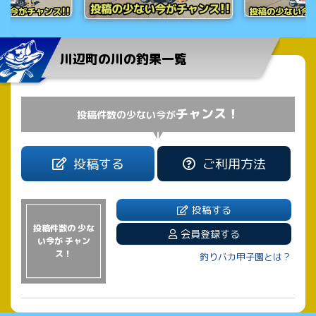
川辺町の川の釣果一覧
チャンス！
投稿件数の少ない今が
投稿する
ご利用方法
投稿する
投稿件数の 少な
会員登録する
い今が チャン
ス！
釣りバカ甲子園とは？