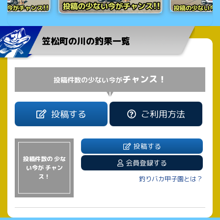
笠松町の川の釣果一覧
チャンス！
投稿件数の少ない今が
投稿する
ご利用方法
投稿する
投稿件数の 少な
会員登録する
い今が チャン
ス！
釣りバカ甲子園とは？