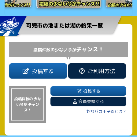
可児市の池または湖の釣果一覧
チャンス！
投稿件数の少ない今が
投稿する
ご利用方法
投稿する
投稿件数の 少な
会員登録する
い今が チャン
ス！
釣りバカ甲子園とは？