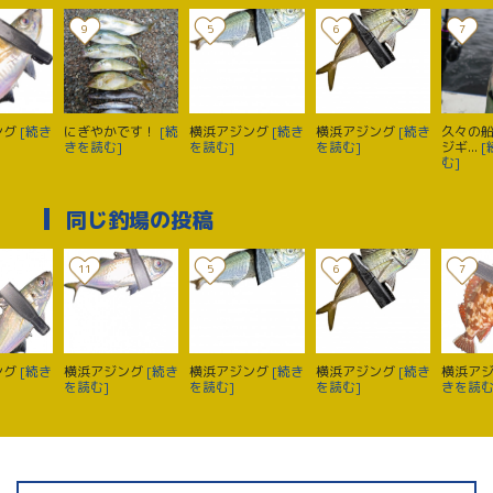
9
5
6
7
ング
[続き
にぎやかです！
[続
横浜アジング
[続き
横浜アジング
[続き
久々の
きを読む]
を読む]
を読む]
ジギ...
[
む]
同じ釣場の投稿
11
5
6
7
ング
[続き
横浜アジング
[続き
横浜アジング
[続き
横浜アジング
[続き
横浜アジ
を読む]
を読む]
を読む]
きを読む