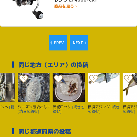
商品を見る ›
PREV
NEXT
同じ地方（エリア）の投稿
10
4
5
6
コンへ
[続
シーズン最後かな?
茨城ロック
[続きを
横浜アジング
[続き
横浜ア
[続きを読む]
読む]
を読む]
を読む]
同じ都道府県の投稿