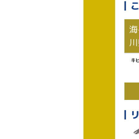
海
川
キ