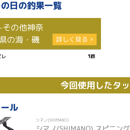
この日の釣果一覧
-その他神奈
県の海・磯
詳しく見る
ビレ
1匹
今回使用したタ
リール
シマノ(SHIMANO)
シマノ(SHIMANO) スピニン