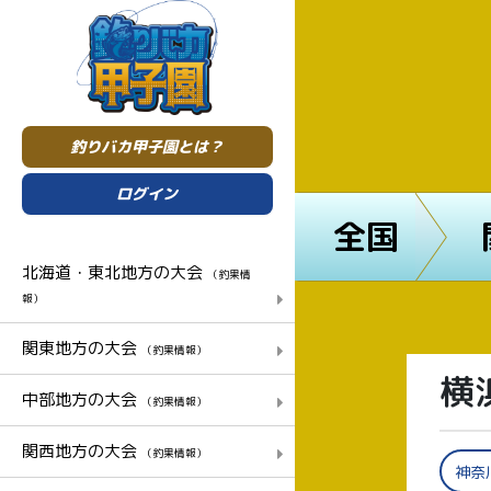
釣りバカ甲子園とは？
ログイン
全国
北海道・東北地方の大会
（釣果情
報）
関東地方の大会
（釣果情報）
横
中部地方の大会
（釣果情報）
関西地方の大会
（釣果情報）
神奈