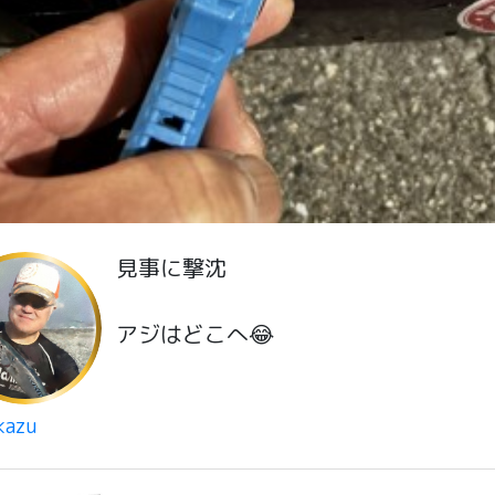
見事に撃沈
アジはどこへ😂
kazu