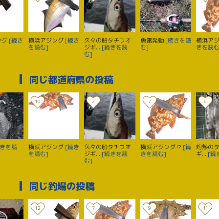
ング
[続き
横浜アジング
[続き
久々の船タチウオ
魚雷発動
[続きを読
横浜アジ
を読む]
ジギ...
[続きを読
む]
きを読む
む]
同じ都道府県の投稿
10
2
7
6
続きを読
横浜アジング
[続き
久々の船タチウオ
横浜アジング⁉️
[続
灼熱のタ
を読む]
ジギ...
[続きを読
きを読む]
ギ...
[続
む]
同じ釣場の投稿
12
7
9
11