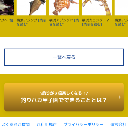
ングへ
[続
横浜アジング
[続き
横浜アジング⁉️
[続
横浜カニング！？
横浜ア
を読む]
きを読む]
[続きを読む]
を読む]
一覧へ戻る
\釣りが３倍楽しくなる！/
釣りバカ甲子園でできることとは？
よくあるご質問
ご利用規約
プライバシーポリシー
運営会社