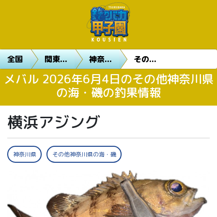
全国
関東...
神奈...
その...
メバル 2026年6月4日のその他神奈川県
の海・磯の釣果情報
横浜アジング
神奈川県
その他神奈川県の海・磯