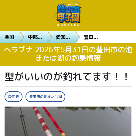
全国
中部...
愛知...
豊田...
ヘラブナ 2026年5月31日の豊田市の池
または湖の釣果情報
型がいいのが釣れてます！！
愛知県
豊田市の池または湖