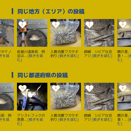
同じ地方（エリア）の投稿
6
0
3
8
尺タケノ
佐屋川温泉前 例
入鹿池夏ワカサギ
師崎 シビアな豆
腕の差
続きを読
会は...
[続きを読
釣り
[続きを読む]
アジ
[続きを読む]
差！...
[
む]
む]
同じ都道府県の投稿
10
0
3
8
泉前 例
アシストフックの
入鹿池夏ワカサギ
師崎 シビアな豆
腕の差
続きを読
恩恵...
[続きを読
釣り
[続きを読む]
アジ
[続きを読む]
差！...
[
む]
む]