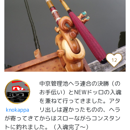
12
中京管理池ヘラ連合の決勝（の
お手伝い）とNEWドッロの入魂
を兼ねて行ってきました。アタ
リ出しは遅かったものの、ヘラ
knokappa
が寄ってきてからはスローながらコンスタン
トに釣れました。（入魂完了～）