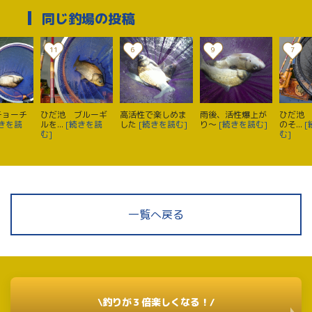
同じ釣場の投稿
11
6
9
7
チョーチ
ひだ池 ブルーギ
高活性で楽しめま
雨後、活性爆上が
ひだ池
続きを読
ルを...
[続きを読
した
[続きを読む]
り～
[続きを読む]
のそ...
[
む]
む]
一覧へ戻る
\釣りが３倍楽しくなる！/