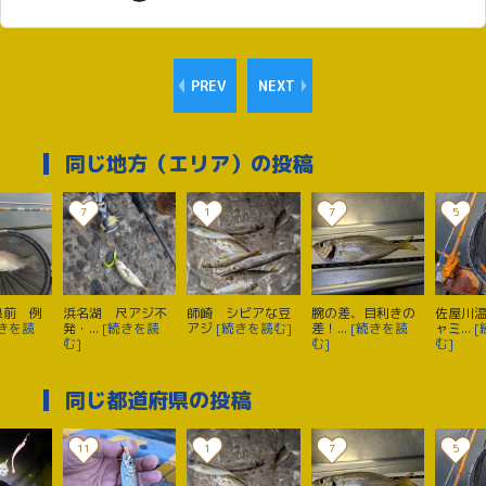
PREV
NEXT
同じ地方（エリア）の投稿
7
1
7
5
泉前 例
浜名湖 尺アジ不
師崎 シビアな豆
腕の差、目利きの
佐屋川
続きを読
発・...
[続きを読
アジ
[続きを読む]
差！...
[続きを読
ャミ...
[
む]
む]
む]
同じ都道府県の投稿
11
1
7
5