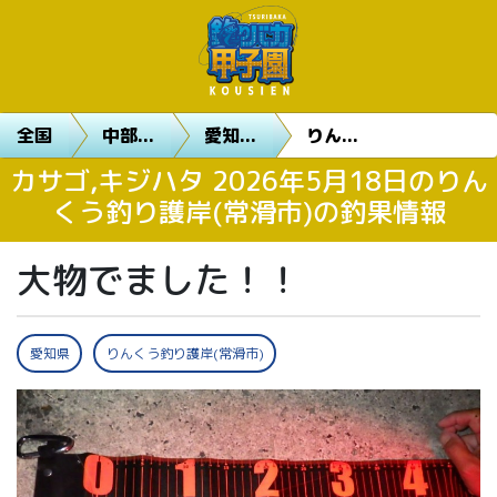
全国
中部...
愛知...
りん...
カサゴ,キジハタ 2026年5月18日のりん
くう釣り護岸(常滑市)の釣果情報
大物でました！！
愛知県
りんくう釣り護岸(常滑市)