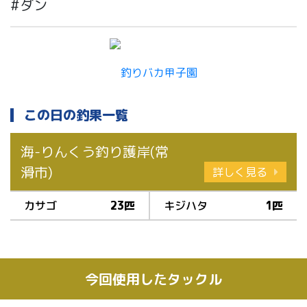
#ダン
この日の釣果一覧
海-りんくう釣り護岸(常
滑市)
詳しく見る
カサゴ
23匹
キジハタ
1匹
今回使用したタックル