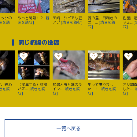
フックの
やっと開幕！？
[続
師崎 シビアな豆
腕の差、目利きの
佐屋川
続きを読
きを読む]
アジ
[続きを読む]
差！...
[続きを読
ャミ...
[
む]
む]
同じ釣場の投稿
10
10
13
10
年、終わ
（接岸する）時期
猛暑と虫と謎のラ
狙って獲りまし
アジ調
続きを読
がズ...
[続きを読
イン...
[続きを読
た！！
[続きを読
した...
[
む]
む]
む]
む]
一覧へ戻る