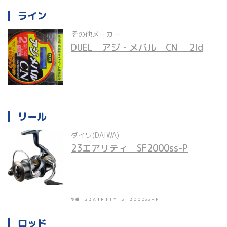
ライン
その他メーカー
DUEL　アジ・メバル　CN 　2ld
リール
ダイワ(DAIWA)
23エアリティ　SF2000ss-P
型番： ２３ＡＩＲＩＴＹ ＳＦ２０００SＳ－Ｐ
ロッド