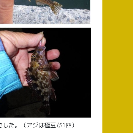
でした。（アジは極豆が1匹）