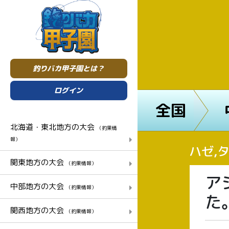
釣りバカ甲子園とは？
ログイン
全国
北海道・東北地方の大会
（釣果情
報）
ハゼ,
関東地方の大会
（釣果情報）
ア
中部地方の大会
（釣果情報）
た
関西地方の大会
（釣果情報）