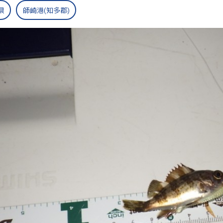
県
師崎港(知多郡)