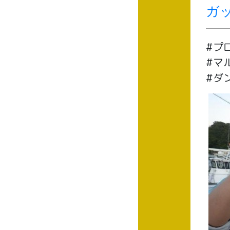
ガ
#プ
#マ
#ダ