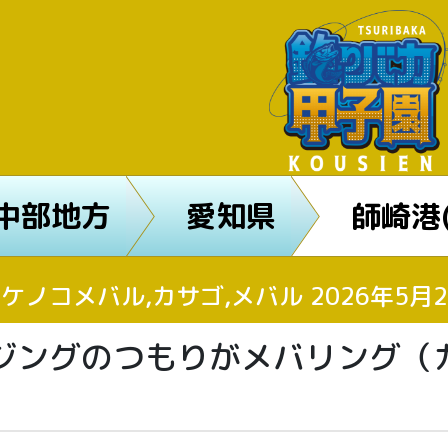
中部地方
愛知県
師崎港
タケノコメバル,カサゴ,メバル 2026年5
ジングのつもりがメバリング（
。