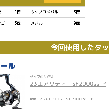
ゼ
1匹
タケノコメバル
3匹
サゴ
3匹
メバル
9匹
今回使用したタ
リール
ダイワ(DAIWA)
23エアリティ　SF2000ss-P
型番： ２３ＡＩＲＩＴＹ ＳＦ２０００SＳ－Ｐ