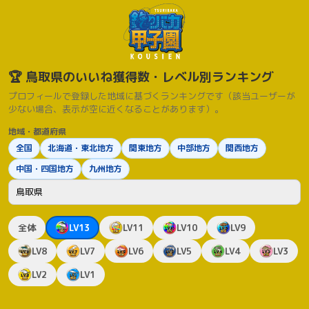
🏆 鳥取県のいいね獲得数・レベル別ランキング
プロフィールで登録した地域に基づくランキングです（該当ユーザーが
少ない場合、表示が空に近くなることがあります）。
地域・都道府県
全国
北海道・東北地方
関東地方
中部地方
関西地方
中国・四国地方
九州地方
都道府県
全体
LV13
LV11
LV10
LV9
LV8
LV7
LV6
LV5
LV4
LV3
LV2
LV1