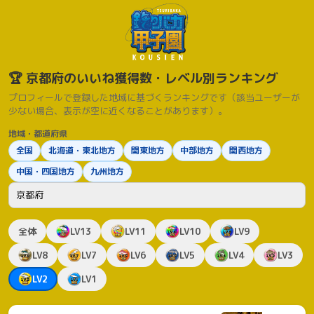
🏆 京都府のいいね獲得数・レベル別ランキング
プロフィールで登録した地域に基づくランキングです（該当ユーザーが
少ない場合、表示が空に近くなることがあります）。
地域・都道府県
全国
北海道・東北地方
関東地方
中部地方
関西地方
中国・四国地方
九州地方
都道府県
全体
LV13
LV11
LV10
LV9
LV8
LV7
LV6
LV5
LV4
LV3
LV2
LV1