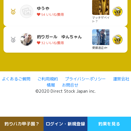
ゆうや
🥇
54 いいね獲得
マッチザベイ
ト？
釣りガール ゆんちゃん
🥈
32 いいね獲得
愛媛遠征🐟
よくあるご質問
ご利用規約
プライバシーポリシー
運営会社
情報
お問合せ
©2020 Direct Stock Japan inc.
釣りバカ甲子園？
ログイン・新規登録
釣果を見る