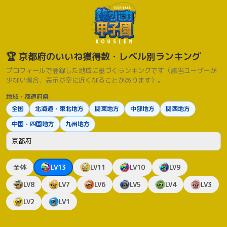
🏆 京都府のいいね獲得数・レベル別ランキング
プロフィールで登録した地域に基づくランキングです（該当ユーザーが
少ない場合、表示が空に近くなることがあります）。
地域・都道府県
全国
北海道・東北地方
関東地方
中部地方
関西地方
中国・四国地方
九州地方
都道府県
全体
LV13
LV11
LV10
LV9
LV8
LV7
LV6
LV5
LV4
LV3
LV2
LV1