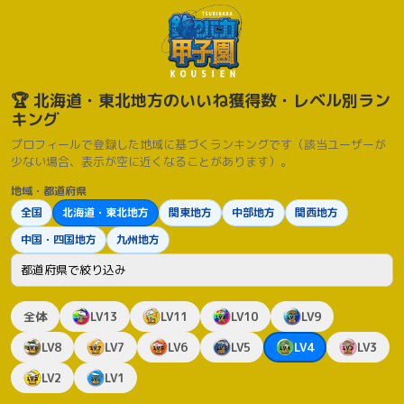
🏆 北海道・東北地方のいいね獲得数・レベル別ラン
キング
プロフィールで登録した地域に基づくランキングです（該当ユーザーが
少ない場合、表示が空に近くなることがあります）。
地域・都道府県
全国
北海道・東北地方
関東地方
中部地方
関西地方
中国・四国地方
九州地方
都道府県
全体
LV13
LV11
LV10
LV9
LV8
LV7
LV6
LV5
LV4
LV3
LV2
LV1