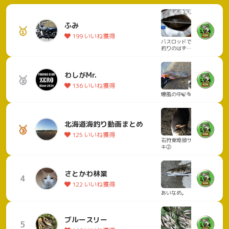
ふみ
🥇
199 いいね獲得
バスロッドで鯖
釣りのはず
が、、まさかの
80オーバー笑っ
わしがMr.
🥈
136 いいね獲得
爆風の中🍃🌀🍃
北海道海釣り動画まとめ
🥉
125 いいね獲得
石狩東埠頭サビ
キ②
さとかわ林業
4
122 いいね獲得
あいなめ。
ブルースリー
5