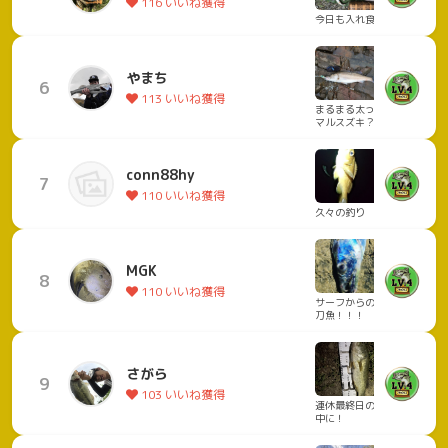
116 いいね獲得
今日も入れ食い
やまち
6
113 いいね獲得
まるまる太った
マルスズキ？
conn88hy
7
110 いいね獲得
久々の釣り
MGK
8
110 いいね獲得
サーフからの太
刀魚！！！
さがら
9
103 いいね獲得
連休最終日の夜
中に！