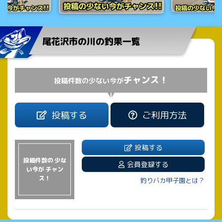
尾花沢市の川の釣果一覧
チャンス！
投稿件数の少ない今が
投稿する
ご利用方法
投稿する
投稿件数の 少な
会員登録する
い今が チャン
ス！
釣りバカ甲子園とは？