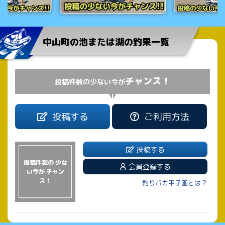
中山町の池または湖の釣果一覧
チャンス！
投稿件数の少ない今が
投稿する
ご利用方法
投稿する
投稿件数の 少な
会員登録する
い今が チャン
ス！
釣りバカ甲子園とは？