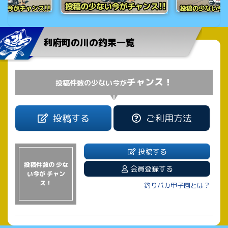
利府町の川の釣果一覧
チャンス！
投稿件数の少ない今が
投稿する
ご利用方法
投稿する
投稿件数の 少な
会員登録する
い今が チャン
ス！
釣りバカ甲子園とは？