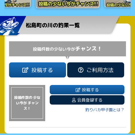
松島町の川の釣果一覧
チャンス！
投稿件数の少ない今が
投稿する
ご利用方法
投稿する
投稿件数の 少な
会員登録する
い今が チャン
ス！
釣りバカ甲子園とは？