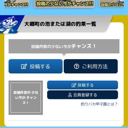
大郷町の池または湖の釣果一覧
チャンス！
投稿件数の少ない今が
投稿する
ご利用方法
投稿する
投稿件数の 少な
会員登録する
い今が チャン
ス！
釣りバカ甲子園とは？