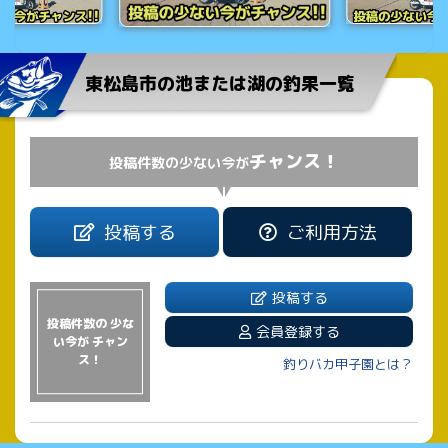
東松島市の池または湖の釣果一覧
チャンス！
投稿件数の少ない今が
投稿する
ご利用方法
投稿する
投稿件数の 少な
会員登録する
い今が チャン
ス！
釣りバカ甲子園とは？