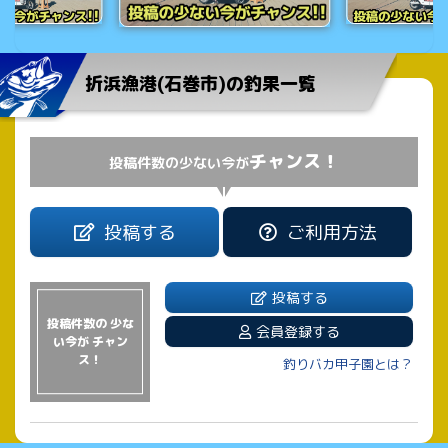
折浜漁港(石巻市)の釣果一覧
チャンス！
投稿件数の少ない今が
投稿する
ご利用方法
投稿する
投稿件数の 少な
会員登録する
い今が チャン
ス！
釣りバカ甲子園とは？