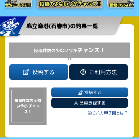
鹿立漁港(石巻市)の釣果一覧
チャンス！
投稿件数の少ない今が
投稿する
ご利用方法
投稿する
投稿件数の 少な
会員登録する
い今が チャン
ス！
釣りバカ甲子園とは？