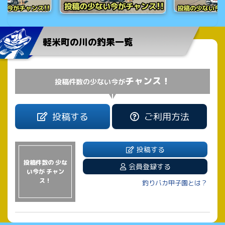
軽米町の川の釣果一覧
チャンス！
投稿件数の少ない今が
投稿する
ご利用方法
投稿する
投稿件数の 少な
会員登録する
い今が チャン
ス！
釣りバカ甲子園とは？