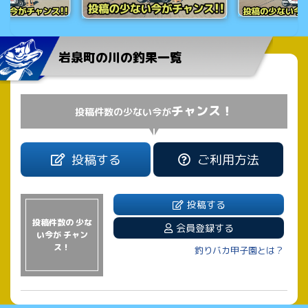
岩泉町の川の釣果一覧
チャンス！
投稿件数の少ない今が
投稿する
ご利用方法
投稿する
投稿件数の 少な
会員登録する
い今が チャン
ス！
釣りバカ甲子園とは？