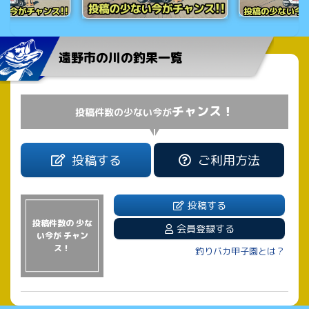
遠野市の川の釣果一覧
チャンス！
投稿件数の少ない今が
投稿する
ご利用方法
投稿する
投稿件数の 少な
会員登録する
い今が チャン
ス！
釣りバカ甲子園とは？