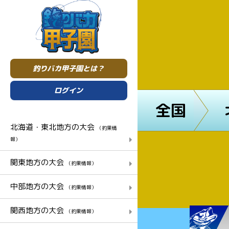
釣りバカ甲子園とは？
ログイン
全国
北海道・東北地方の大会
（釣果情
報）
関東地方の大会
（釣果情報）
中部地方の大会
（釣果情報）
関西地方の大会
（釣果情報）