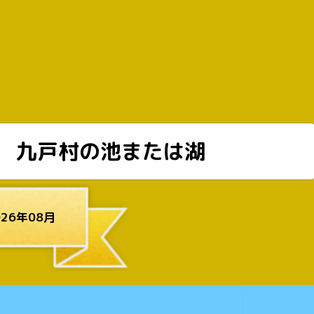
九戸村の池または湖
26年08月