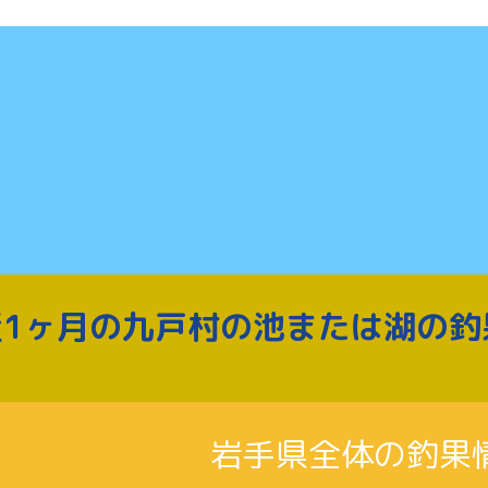
近1ヶ月の九戸村の池または湖の釣
岩手県全体の釣果