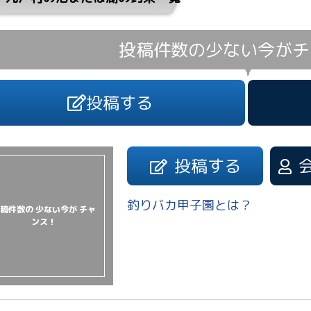
投稿件数の少ない今が
チ
投稿する
投稿する
釣りバカ甲子園とは？
稿件数の 少ない今が チャ
ンス！