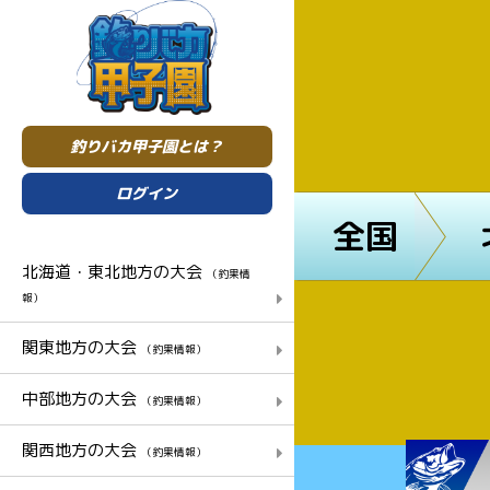
釣りバカ甲子園とは？
ログイン
全国
北海道・東北地方の大会
（釣果情
報）
関東地方の大会
（釣果情報）
中部地方の大会
（釣果情報）
関西地方の大会
（釣果情報）