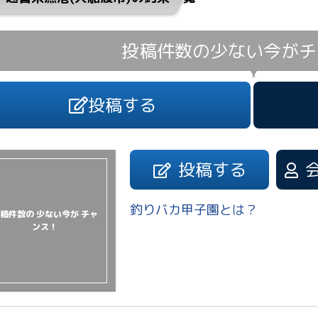
投稿件数の少ない今が
チ
投稿する
投稿する
釣りバカ甲子園とは？
稿件数の 少ない今が チャ
ンス！