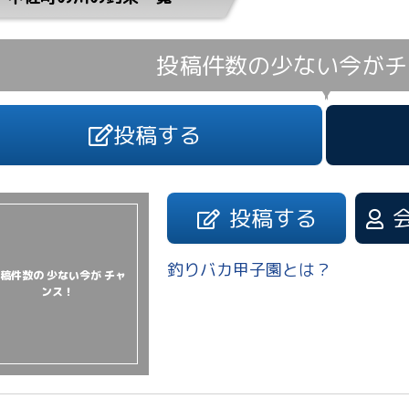
投稿件数の少ない今が
チ
投稿する
投稿する
釣りバカ甲子園とは？
稿件数の 少ない今が チャ
ンス！