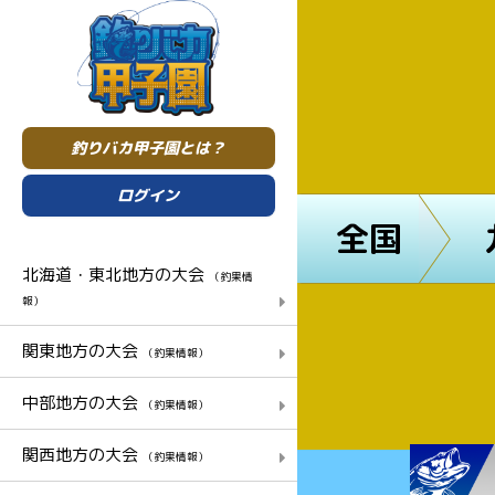
釣りバカ甲子園とは？
ログイン
全国
北海道・東北地方の大会
（釣果情
報）
関東地方の大会
（釣果情報）
中部地方の大会
（釣果情報）
関西地方の大会
（釣果情報）