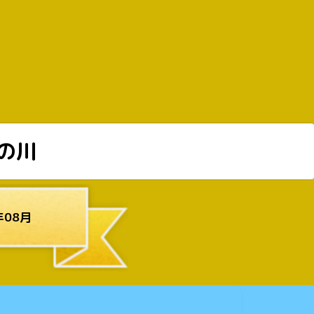
の川
年08月