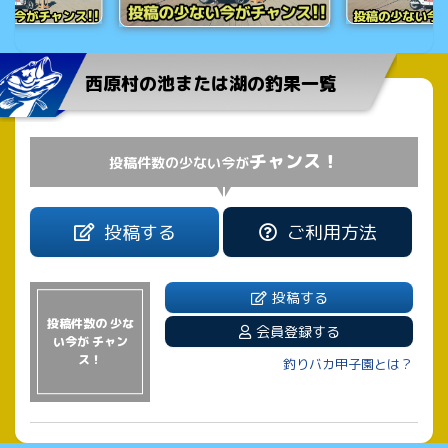
西原村の池または湖の釣果一覧
チャンス！
投稿件数の少ない今が
投稿する
ご利用方法
投稿する
投稿件数の 少な
会員登録する
い今が チャン
ス！
釣りバカ甲子園とは？