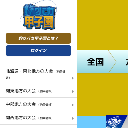
釣りバカ甲子園とは？
ログイン
全国
北海道・東北地方の大会
（釣果情
報）
関東地方の大会
（釣果情報）
中部地方の大会
（釣果情報）
関西地方の大会
（釣果情報）