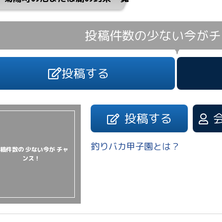
投稿件数の少ない今が
チ
投稿する
投稿する
釣りバカ甲子園とは？
稿件数の 少ない今が チャ
ンス！