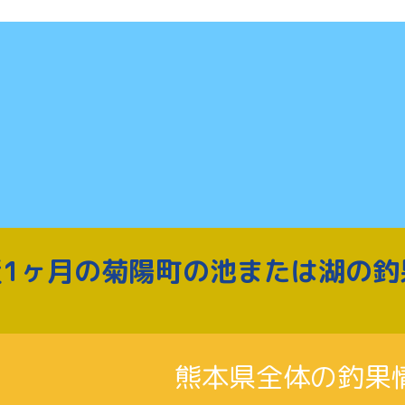
近1ヶ月の菊陽町の池または湖の釣
熊本県全体の釣果