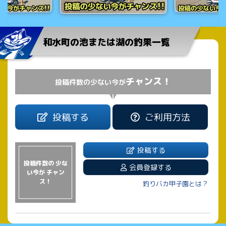
和水町の池または湖の釣果一覧
チャンス！
投稿件数の少ない今が
投稿する
ご利用方法
投稿する
投稿件数の 少な
会員登録する
い今が チャン
ス！
釣りバカ甲子園とは？