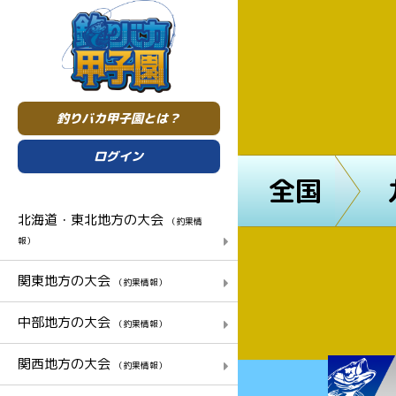
釣りバカ甲子園とは？
ログイン
全国
北海道・東北地方の大会
（釣果情
報）
関東地方の大会
（釣果情報）
中部地方の大会
（釣果情報）
関西地方の大会
（釣果情報）