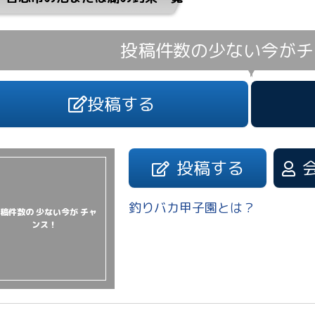
投稿件数の少ない今が
チ
投稿する
投稿する
釣りバカ甲子園とは？
稿件数の 少ない今が チャ
ンス！