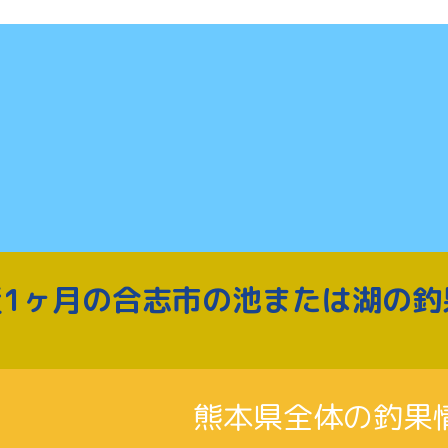
近1ヶ月の合志市の池または湖の釣
熊本県全体の釣果