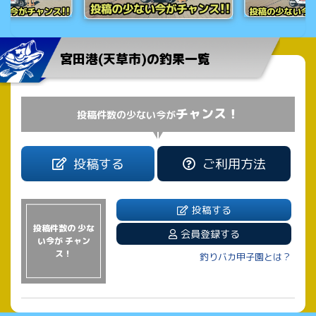
宮田港(天草市)の釣果一覧
チャンス！
投稿件数の少ない今が
投稿する
ご利用方法
投稿する
投稿件数の 少な
会員登録する
い今が チャン
ス！
釣りバカ甲子園とは？