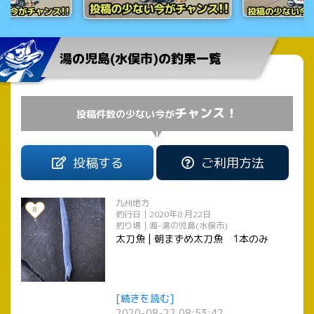
湯の児島(水俣市)の釣果一覧
チャンス！
投稿件数の少ない今が
投稿する
ご利用方法
九州地方
8
釣行日｜2020年8 月22日
釣り場｜海-湯の児島(水俣市)
太刀魚 | 朝まずめ太刀魚 1本のみ
[続きを読む]
2020-08-22 08:53:42