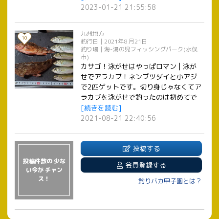
2023-01-21 21:55:58
九州地方
10
釣行日｜2021年8 月21日
釣り場｜海-湯の児フィッシングパーク(水俣
市)
カサゴ！泳がせはやっぱロマン | 泳が
せでアラカブ！ネンブツダイと小アジ
で2匹ゲットです。切り身じゃなくてア
ラカブを泳がせで釣ったのは初めてで
す。
[続きを読む]
2021-08-21 22:40:56
投稿する
投稿件数の 少な
会員登録する
い今が チャン
ス！
釣りバカ甲子園とは？