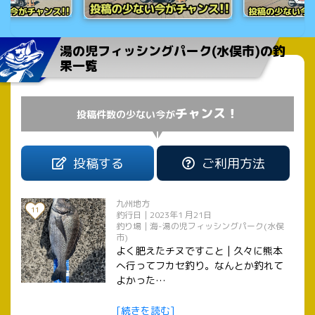
湯の児フィッシングパーク(水俣市)の釣
果一覧
チャンス！
投稿件数の少ない今が
投稿する
ご利用方法
九州地方
11
釣行日｜2023年1 月21日
釣り場｜海-湯の児フィッシングパーク(水俣
市)
よく肥えたチヌですこと | 久々に熊本
へ行ってフカセ釣り。なんとか釣れて
よかった…
[続きを読む]