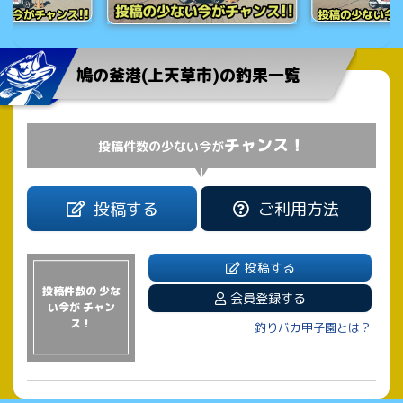
鳩の釜港(上天草市)の釣果一覧
チャンス！
投稿件数の少ない今が
投稿する
ご利用方法
投稿する
投稿件数の 少な
会員登録する
い今が チャン
ス！
釣りバカ甲子園とは？