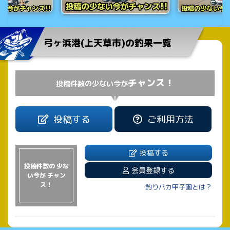
弓ヶ浜港(上天草市)の釣果一覧
チャンス！
投稿件数の少ない今が
投稿する
ご利用方法
投稿する
投稿件数の 少な
会員登録する
い今が チャン
ス！
釣りバカ甲子園とは？