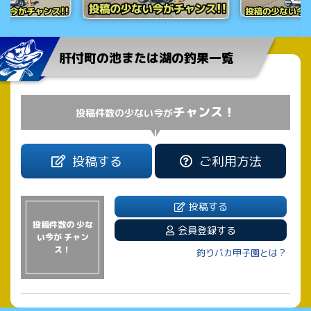
肝付町の池または湖の釣果一覧
チャンス！
投稿件数の少ない今が
投稿する
ご利用方法
投稿する
投稿件数の 少な
会員登録する
い今が チャン
ス！
釣りバカ甲子園とは？