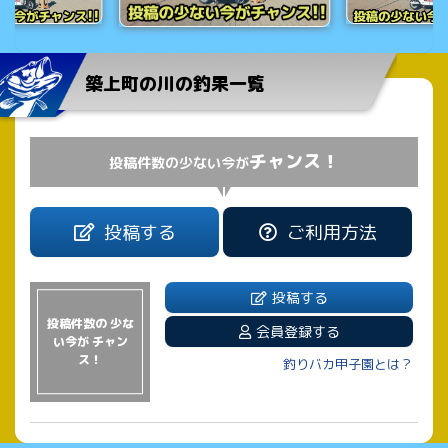
築上町の川の釣果一覧
チャンス！
投稿件数の少ない今が
投稿する
ご利用方法
投稿する
投稿件数の 少な
会員登録する
い今が チャン
ス！
釣りバカ甲子園とは？