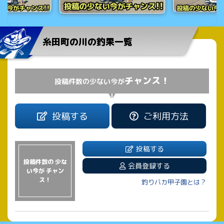
糸田町の川の釣果一覧
チャンス！
投稿件数の少ない今が
投稿する
ご利用方法
投稿する
投稿件数の 少な
会員登録する
い今が チャン
ス！
釣りバカ甲子園とは？