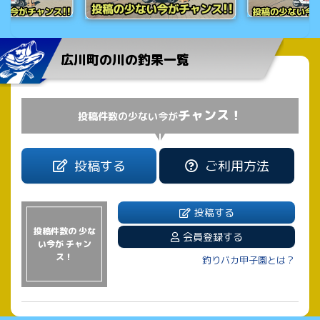
広川町の川の釣果一覧
チャンス！
投稿件数の少ない今が
投稿する
ご利用方法
投稿する
投稿件数の 少な
会員登録する
い今が チャン
ス！
釣りバカ甲子園とは？