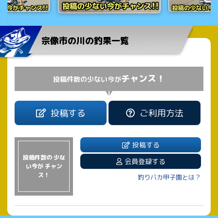
宗像市の川の釣果一覧
チャンス！
投稿件数の少ない今が
投稿する
ご利用方法
投稿する
投稿件数の 少な
会員登録する
い今が チャン
ス！
釣りバカ甲子園とは？