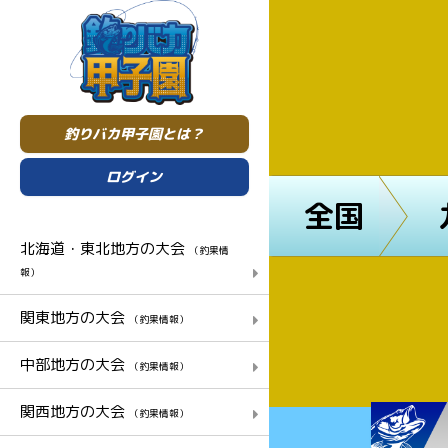
釣りバカ甲子園とは？
ログイン
全国
北海道・東北地方の大会
（釣果情
報）
関東地方の大会
（釣果情報）
中部地方の大会
（釣果情報）
関西地方の大会
（釣果情報）