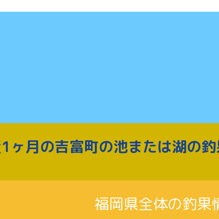
近1ヶ月の吉富町の池または湖の釣
福岡県全体の釣果