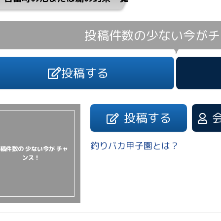
投稿件数の少ない今が
チ
投稿する
投稿する
釣りバカ甲子園とは？
稿件数の 少ない今が チャ
ンス！