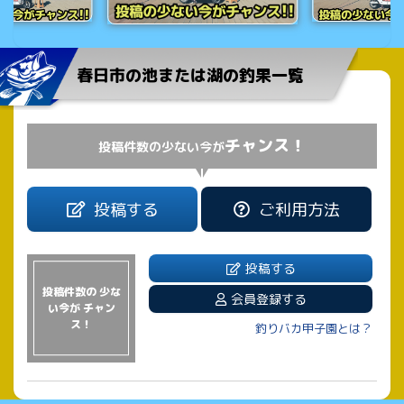
春日市の池または湖の釣果一覧
チャンス！
投稿件数の少ない今が
投稿する
ご利用方法
投稿する
投稿件数の 少な
会員登録する
い今が チャン
ス！
釣りバカ甲子園とは？