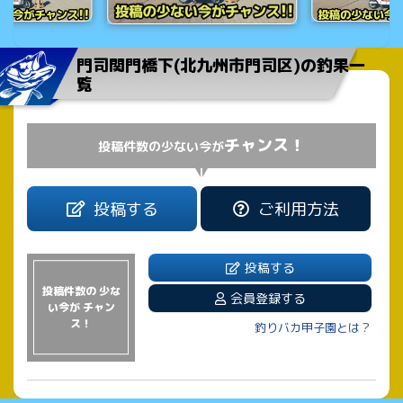
門司関門橋下(北九州市門司区)の釣果一
覧
チャンス！
投稿件数の少ない今が
投稿する
ご利用方法
投稿する
投稿件数の 少な
会員登録する
い今が チャン
ス！
釣りバカ甲子園とは？